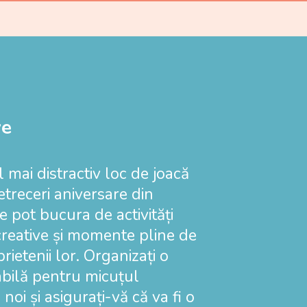
ve
el mai distractiv loc de joacă
treceri aniversare din
i se pot bucura de activități
i creative și momente pline de
prietenii lor. Organizați o
bilă pentru micuțul
oi și asigurați-vă că va fi o