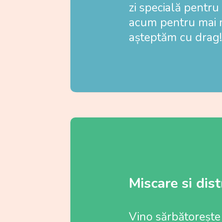
zi specială pentru
acum pentru mai mu
așteptăm cu drag!
Miscare si dist
Vino sărbătorește 