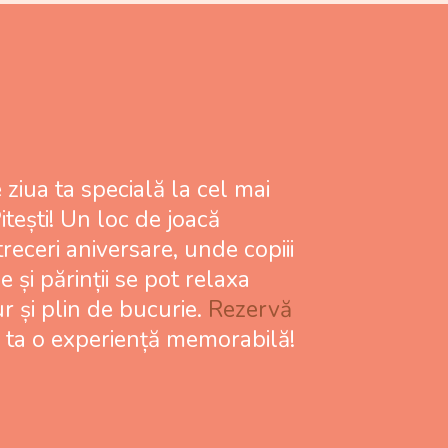
 ziua ta specială la cel mai
Pitești! Un loc de joacă
receri aniversare, unde copiii
e și părinții se pot relaxa
r și plin de bucurie.
Rezervă
a ta o experiență memorabilă!