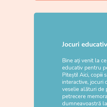
Jocuri educati
Bine ați venit la c
educativ pentru pe
Pitești! Aici, copii
interactive, jocur
veselie alături de 
petrecere memora
dumneavoastră la n